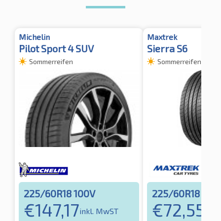
Michelin
Maxtrek
Pilot Sport 4 SUV
Sierra S6
Sommerreifen
Sommerreifen
225/60R18 100V
225/60R18 100
€
147,17
€
72,55
inkl. MwST
inkl