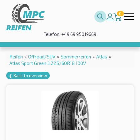
0
Telefon: +49 69 95019669
Reifen
»
Offroad/SUV
»
Sommerreifen
»
Atlas
»
Atlas Sport Green 3 225/60R18 100V
❮ Back to overview