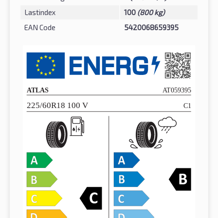
Lastindex
100
(800 kg)
EAN Code
5420068659395