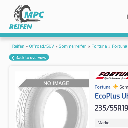
Reifen
»
Offroad/SUV
»
Sommerreifen
»
Fortuna
»
Fortuna
❮ Back to overview
Fortuna
Som
EcoPlus U
235/55R1
Marke