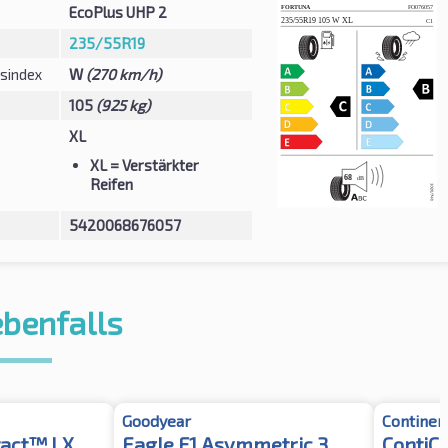
EcoPlus UHP 2
235/55R19
sindex
W
(270 km/h)
105
(925 kg)
XL
XL
= Verstärkter
Reifen
5420068676057
ebenfalls
Goodyear
Continen
tact™ LX
Eagle F1 Asymmetric 3
ContiC