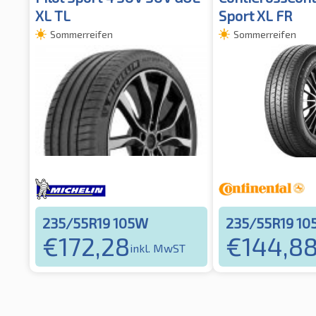
XL TL
Sport XL FR
Sommerreifen
Sommerreifen
235/55R19 105W
235/55R19 1
€
172,28
€
144,8
inkl. MwST