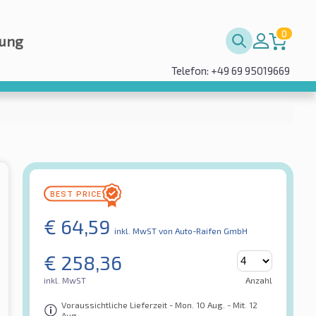
0
rung
Telefon: +49 69 95019669
€
64,59
inkl. MwST
von Auto-Raifen GmbH
€
258,36
inkl. MwST
Anzahl
Voraussichtliche Lieferzeit - Mon. 10 Aug. - Mit. 12
Aug.