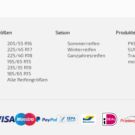
rößen
Saison
Produkt
205/55 R16
Sommerreifen
PK
225/45 R17
Winterreifen
SUV
225/40 R18
Ganzjahresreifen
Tra
195/65 R15
mo
235/35 R19
185/65 R15
Alle Reifengrößen