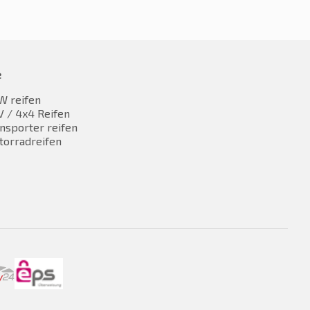
e
W reifen
 / 4x4 Reifen
nsporter reifen
torradreifen