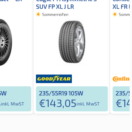
SUV FP XL J LR
XL FR 
Sommerreifen
Sommer
05W
235/55R19 105W
235/5
8
€
143,05
€
1
inkl. MwST
inkl. MwST