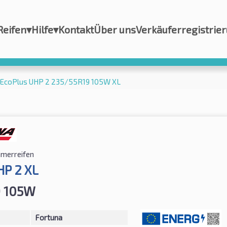
Reifen
▾
Hilfe
▾
Kontakt
Über uns
Verkäuferregistrie
 EcoPlus UHP 2 235/55R19 105W XL
merreifen
HP 2 XL
9 105W
Fortuna