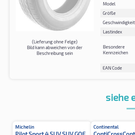
Model
Größe
Geschwindigkeit
Lastindex
(Lieferung ohne Felge)
Besondere
Bild kann abweichen von der
Kennzeichen
Beschreibung sein
EAN Code
siehe 
Michelin
Continental
Pilot Sport 4 SUV SUV GOE
ContiCrossCon