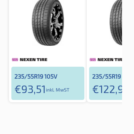
235/55R19 105V
235/55R19 101Y
€
93,51
€
122,90
inkl. MwST
i