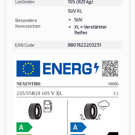
Lastindex
105
(925 kg)
SUV XL
SUV
Besondere
Kennzeichen
XL
= Verstärkter
Reifen
EAN Code
8807622203251