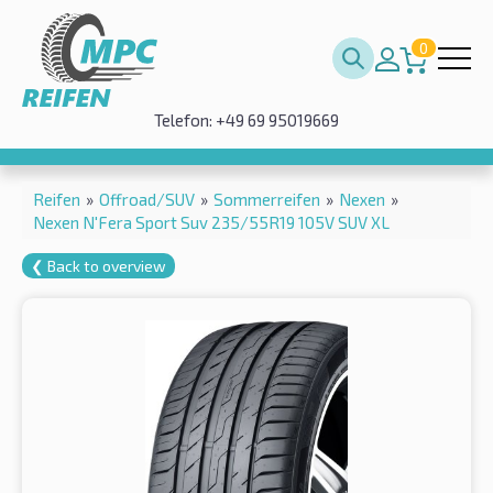
0
Telefon: +49 69 95019669
Reifen
»
Offroad/SUV
»
Sommerreifen
»
Nexen
»
Nexen N'Fera Sport Suv 235/55R19 105V SUV XL
❮ Back to overview