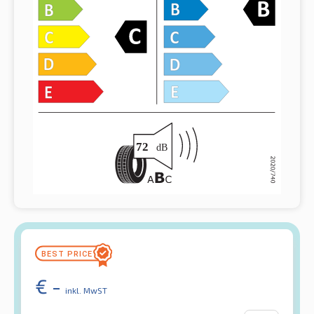
€
-
inkl. MwST