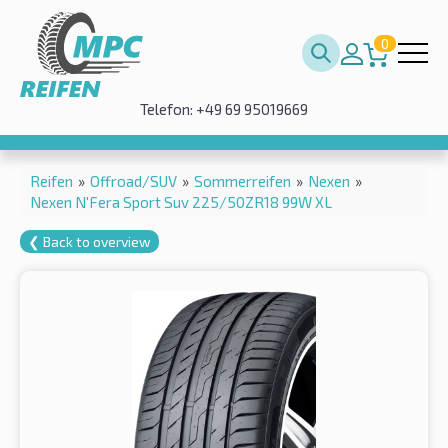
0
Telefon: +49 69 95019669
Reifen
»
Offroad/SUV
»
Sommerreifen
»
Nexen
»
Nexen N'Fera Sport Suv 225/50ZR18 99W XL
❮ Back to overview