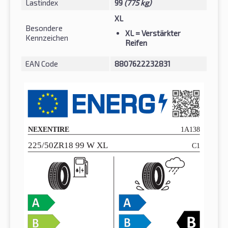
Lastindex
99
(775 kg)
XL
Besondere
XL
= Verstärkter
Kennzeichen
Reifen
EAN Code
8807622232831