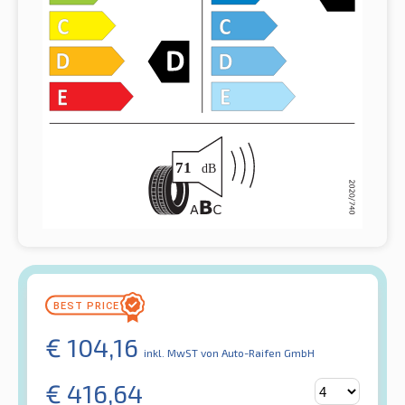
€
104,16
inkl. MwST
von Auto-Raifen GmbH
€
416,64