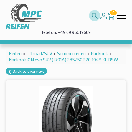
0
Telefon: +49 69 95019669
Reifen
»
Offroad/SUV
»
Sommerreifen
»
Hankook
»
Hankook iON evo SUV (IK01A) 235/50R20 104Y XL BSW
❮ Back to overview