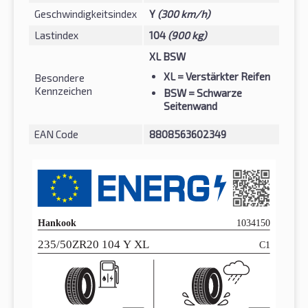
Geschwindigkeitsindex
Y
(300 km/h)
Lastindex
104
(900 kg)
XL BSW
XL
= Verstärkter Reifen
Besondere
Kennzeichen
BSW
= Schwarze
Seitenwand
EAN Code
8808563602349