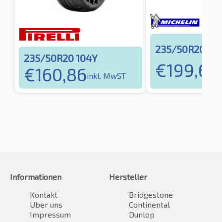
235/50R20 10
235/50R20 104Y
€
199,63
€
160,86
i
inkl. MwST
Informationen
Hersteller
Kontakt
Bridgestone
Über uns
Continental
Impressum
Dunlop