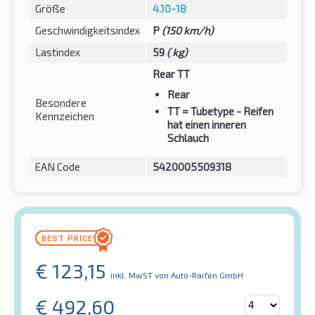
Größe
4.10-18
Geschwindigkeitsindex
P
(150 km/h)
Lastindex
59
( kg)
Rear TT
Rear
Besondere
TT
= Tubetype - Reifen
Kennzeichen
hat einen inneren
Schlauch
EAN Code
5420005509318
€
123,15
inkl. MwST
von Auto-Raifen GmbH
€
492,60