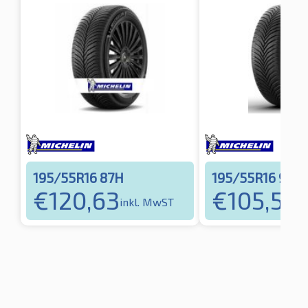
195/55R16 87H
195/55R16 91H
€
120,63
€
105,52
inkl. MwST
in