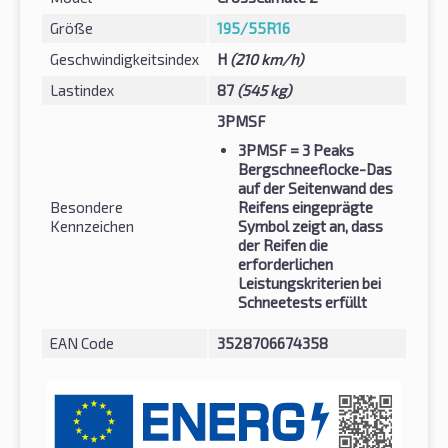
Größe
195/55R16
Geschwindigkeitsindex
H
(210 km/h)
Lastindex
87
(545 kg)
3PMSF
3PMSF
= 3 Peaks
Bergschneeflocke-Das
auf der Seitenwand des
Besondere
Reifens eingeprägte
Kennzeichen
Symbol zeigt an, dass
der Reifen die
erforderlichen
Leistungskriterien bei
Schneetests erfüllt
EAN Code
3528706674358