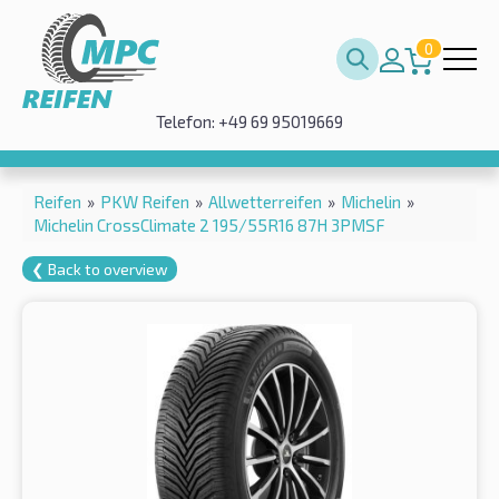
0
Telefon: +49 69 95019669
Reifen
»
PKW Reifen
»
Allwetterreifen
»
Michelin
»
Michelin CrossClimate 2 195/55R16 87H 3PMSF
❮ Back to overview