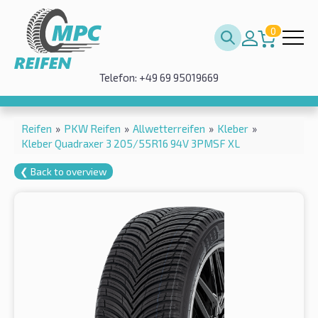
0
Telefon: +49 69 95019669
Reifen
»
PKW Reifen
»
Allwetterreifen
»
Kleber
»
Kleber Quadraxer 3 205/55R16 94V 3PMSF XL
❮ Back to overview