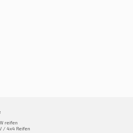
0R16 99V
215/60R16 99V
9,90
€
50,55
inkl. MwST
inkl. MwST
e
W reifen
 / 4x4 Reifen