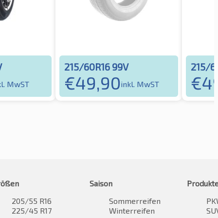
V
215/60R16 99V
215/6
€
49,90
€
4
kl. MwST
inkl. MwST
rößen
Saison
Produkt
205/55 R16
Sommerreifen
PK
225/45 R17
Winterreifen
SUV