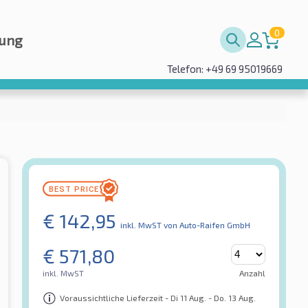
0
rung
Telefon: +49 69 95019669
€
142,95
inkl. MwST
von Auto-Raifen GmbH
€
571,80
inkl. MwST
Anzahl
Voraussichtliche Lieferzeit - Di 11 Aug. - Do. 13 Aug.