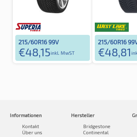
215/60R16 99V
215/60R16 99
€
48,15
€
48,81
inkl. MwST
in
Informationen
Hersteller
G
Kontakt
Bridgestone
Über uns
Continental