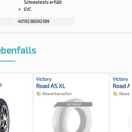
Schneetests erfüllt
EVC
4019238092189
ebenfalls
Victory
Victory
F
Road AS XL
Road A
Allwetterreifen
Allwet