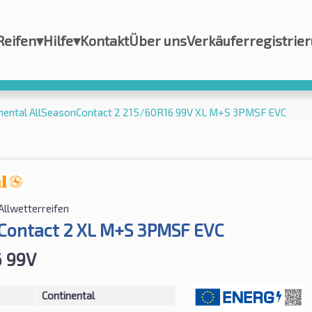
Reifen
▾
Hilfe
▾
Kontakt
Über uns
Verkäuferregistrie
nental AllSeasonContact 2 215/60R16 99V XL M+S 3PMSF EVC
Allwetterreifen
Contact 2 XL M+S 3PMSF EVC
 99V
Continental