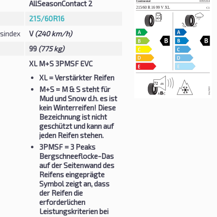
AllSeasonContact 2
215/60R16
sindex
V
(240 km/h)
99
(775 kg)
XL M+S 3PMSF EVC
XL
= Verstärkter Reifen
M+S
= M & S steht für
Mud und Snow d.h. es ist
kein Winterreifen! Diese
Bezeichnung ist nicht
geschützt und kann auf
jeden Reifen stehen.
3PMSF
= 3 Peaks
Bergschneeflocke-Das
auf der Seitenwand des
Reifens eingeprägte
Symbol zeigt an, dass
der Reifen die
erforderlichen
Leistungskriterien bei