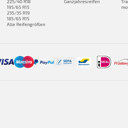
225/40 R18
Ganzjahresreifen
Tra
195/65 R15
mo
235/35 R19
185/65 R15
Alle Reifengrößen