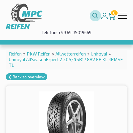
0
Telefon: +49 69 95019669
Reifen
»
PKW Reifen
»
Allwetterreifen
»
Uniroyal
»
Uniroyal AllSeasonExpert 2 205/45R17 88V FR XL 3PMSF
TL
❮ Back to overview