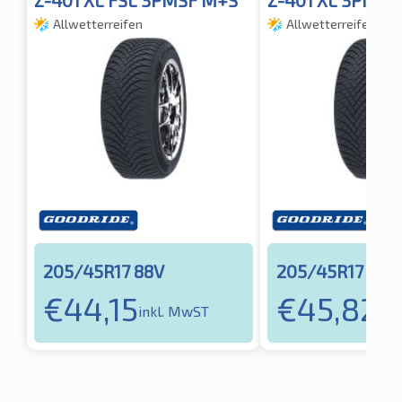
Allwetterreifen
Allwetterreifen
205/45R17 88V
205/45R17 88V
€
44,15
€
45,82
inkl. MwST
ink