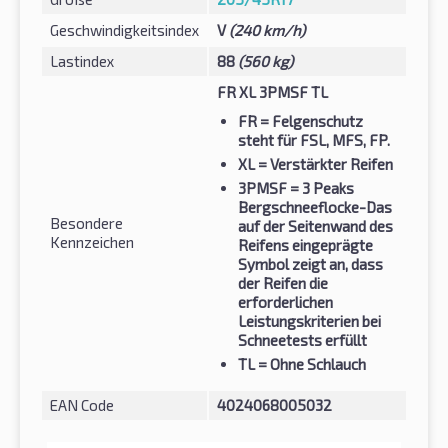
Geschwindigkeitsindex
V
(240 km/h)
Lastindex
88
(560 kg)
FR XL 3PMSF TL
FR
= Felgenschutz
steht für FSL, MFS, FP.
XL
= Verstärkter Reifen
3PMSF
= 3 Peaks
Bergschneeflocke-Das
Besondere
auf der Seitenwand des
Kennzeichen
Reifens eingeprägte
Symbol zeigt an, dass
der Reifen die
erforderlichen
Leistungskriterien bei
Schneetests erfüllt
TL
= Ohne Schlauch
EAN Code
4024068005032