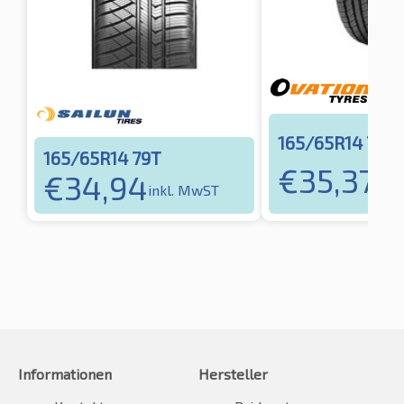
165/65R14 79T
165/65R14 79T
€
35,37
€
34,94
inkl
inkl. MwST
Informationen
Hersteller