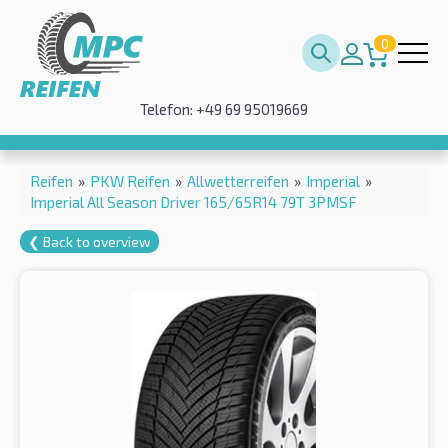
0
Telefon: +49 69 95019669
Reifen
»
PKW Reifen
»
Allwetterreifen
»
Imperial
»
Imperial All Season Driver 165/65R14 79T 3PMSF
❮ Back to overview