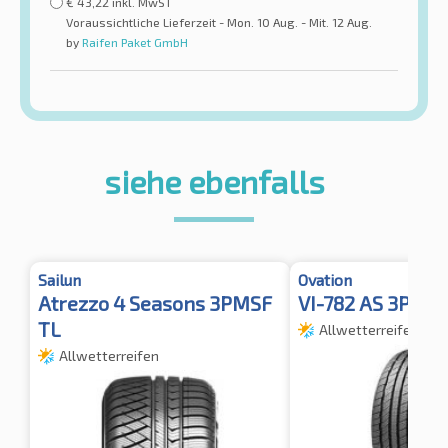
€
43,22
inkl. MwST
Voraussichtliche Lieferzeit - Mon. 10 Aug. - Mit. 12 Aug.
by
Raifen Paket GmbH
siehe ebenfalls
Sailun
Ovation
Atrezzo 4 Seasons 3PMSF
VI-782 AS 3PMS
TL
Allwetterreifen
Allwetterreifen