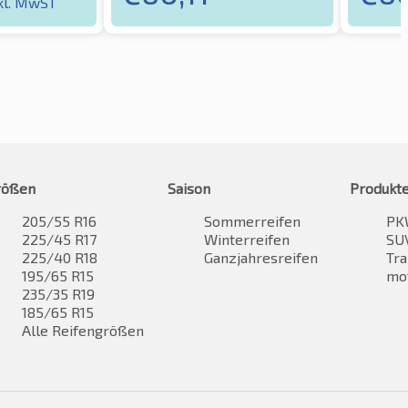
kl. MwST
rößen
Saison
Produkt
205/55 R16
Sommerreifen
PK
225/45 R17
Winterreifen
SUV
225/40 R18
Ganzjahresreifen
Tra
195/65 R15
mo
235/35 R19
185/65 R15
Alle Reifengrößen