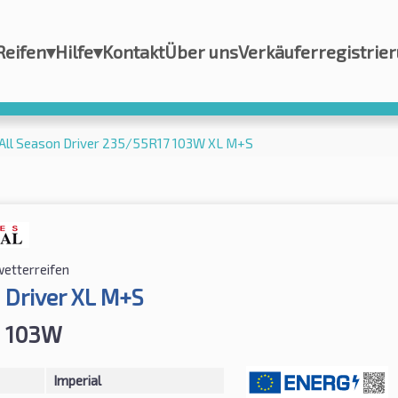
Reifen
▾
Hilfe
▾
Kontakt
Über uns
Verkäuferregistrie
 All Season Driver 235/55R17 103W XL M+S
wetterreifen
 Driver XL M+S
7 103W
Imperial