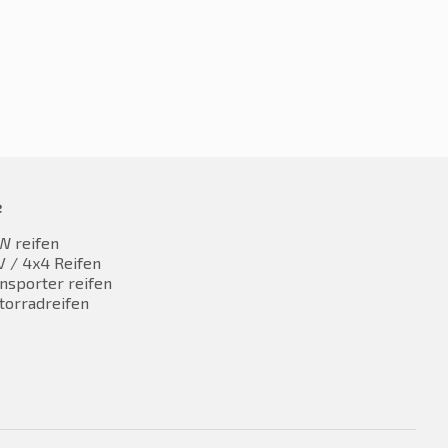
e
W reifen
 / 4x4 Reifen
nsporter reifen
torradreifen