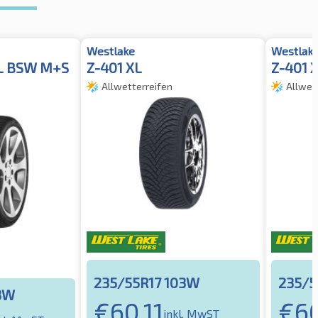
Westlake
Westlak
XL BSW M+S
Z-401 XL
Z-401 
Allwetterreifen
Allwet
235/55R17 103W
235/5
3W
€
60,11
€
60
inkl. MwST