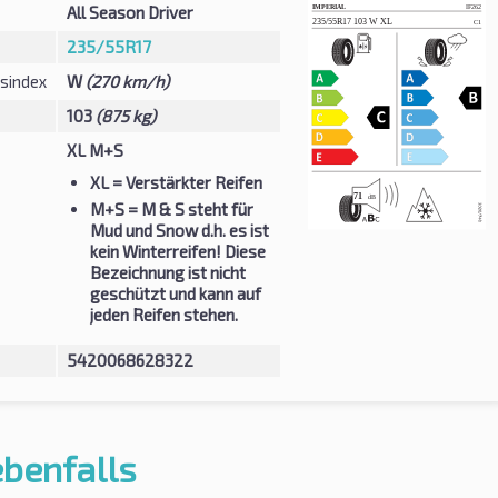
All Season Driver
235/55R17
sindex
W
(270 km/h)
103
(875 kg)
XL M+S
XL
= Verstärkter Reifen
M+S
= M & S steht für
Mud und Snow d.h. es ist
kein Winterreifen! Diese
Bezeichnung ist nicht
geschützt und kann auf
jeden Reifen stehen.
5420068628322
ebenfalls