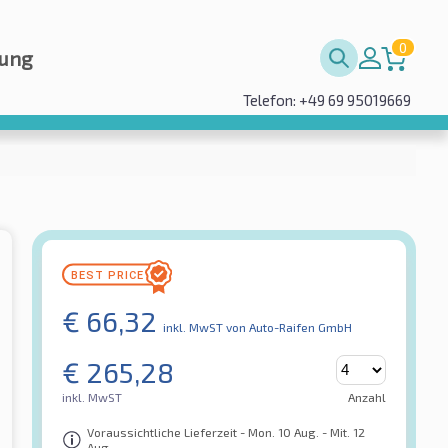
0
rung
Telefon: +49 69 95019669
€
66,32
inkl. MwST
von Auto-Raifen GmbH
€
265,28
inkl. MwST
Anzahl
Voraussichtliche Lieferzeit - Mon. 10 Aug. - Mit. 12
Aug.