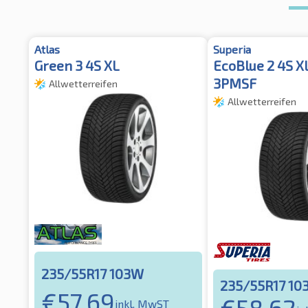
Atlas
Superia
Green 3 4S XL
EcoBlue 2 4S 
3PMSF
Allwetterreifen
Allwetterreifen
235/55R17 103W
235/55R17 10
€
57,69
€
58,62
inkl. MwST