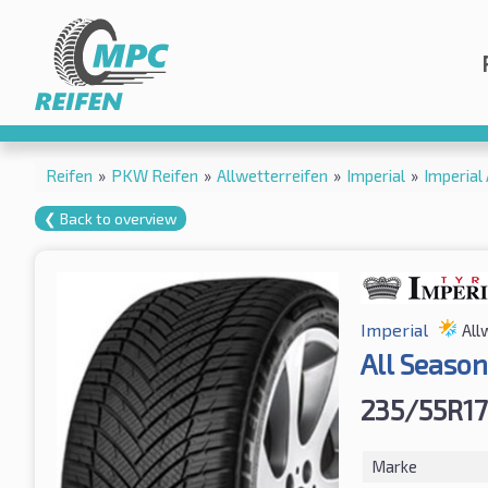
Reifen
»
PKW Reifen
»
Allwetterreifen
»
Imperial
»
Imperial
❮ Back to overview
Imperial
All
All Season
235/55R1
Marke