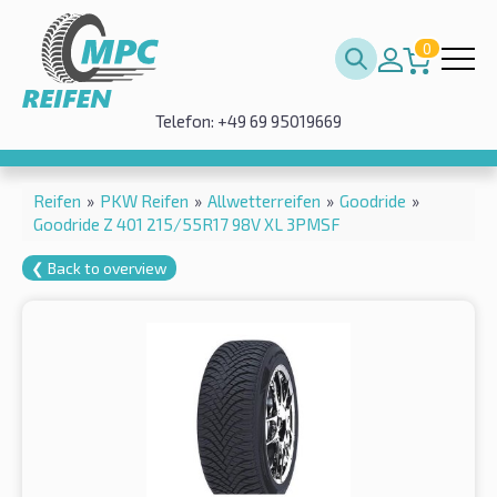
0
Telefon: +49 69 95019669
Reifen
»
PKW Reifen
»
Allwetterreifen
»
Goodride
»
Goodride Z 401 215/55R17 98V XL 3PMSF
❮ Back to overview