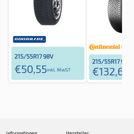
215/55R17 98V
215/55R17 98V
€
50,55
€
132,66
inkl. MwST
i
Informationen
Hersteller