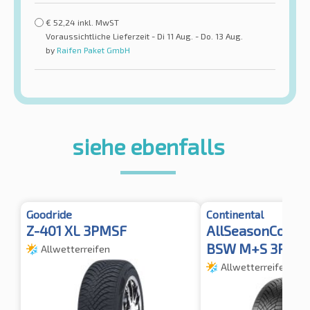
€
52,24
inkl. MwST
Voraussichtliche Lieferzeit - Di 11 Aug. - Do. 13 Aug.
by
Raifen Paket GmbH
siehe ebenfalls
Goodride
Continental
Z-401 XL 3PMSF
AllSeasonContac
BSW M+S 3PMSF
Allwetterreifen
Allwetterreifen