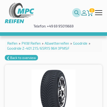
0
Telefon: +49 69 95019669
Reifen
»
PKW Reifen
»
Allwetterreifen
»
Goodride
»
Goodride Z-401 215/65R15 96H 3PMSF
❮ Back to overview