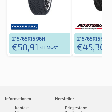
215/65R15 96H
215/65R15 96H
€
50,91
€
45,30
inkl. MwST
ink
Informationen
Hersteller
Kontakt
Bridgestone