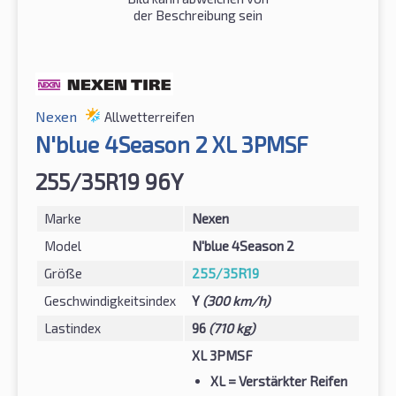
der Beschreibung sein
Nexen
Allwetterreifen
N'blue 4Season 2 XL 3PMSF
255/35R19 96Y
Marke
Nexen
Model
N'blue 4Season 2
Größe
255/35R19
Geschwindigkeitsindex
Y
(300 km/h)
Lastindex
96
(710 kg)
XL 3PMSF
XL
= Verstärkter Reifen