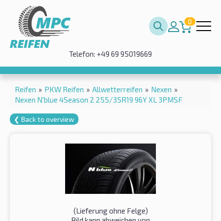
0
Telefon: +49 69 95019669
Reifen
»
PKW Reifen
»
Allwetterreifen
»
Nexen
»
Nexen N'blue 4Season 2 255/35R19 96Y XL 3PMSF
❮ Back to overview
(Lieferung ohne Felge)
Bild kann abweichen von