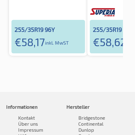
255/35R19 96Y
255/35R19 96Y
€
58,17
€
58,62
inkl. MwST
ink
Informationen
Hersteller
Kontakt
Bridgestone
Über uns
Continental
Impressum
Dunlop