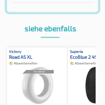
siehe ebenfalls
Victory
Superia
Road AS XL
EcoBlue 2 4S XL
Allwetterreifen
Allwetterreifen