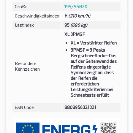
Größe
195/55R20
Geschwindigkeitsindex
H
(210 km/h)
Lastindex
95
(690 kg)
XL 3PMSF
XL
= Verstärkter Reifen
3PMSF
= 3 Peaks
Bergschneeflocke-Das
auf der Seitenwand des
Besondere
Reifens eingeprägte
Kennzeichen
Symbol zeigt an, dass
der Reifen die
erforderlichen
Leistungskriterien bei
Schneetests erfüllt
EAN Code
8808956321321