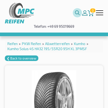
0
Telefon: +49 69 95019669
Reifen
»
PKW Reifen
»
Allwetterreifen
»
Kumho
»
Kumho Solus 4S HA32 195/55R20 95H XL 3PMSF
❮ Back to overview