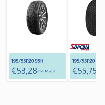
195/55R20 95H
195/55R20 95H
€
53,28
€
55,75
inkl. MwST
inkl