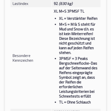
Lastindex
92
(630 kg)
XL M+S 3PMSF TL
XL
= Verstärkter Reifen
M+S
= M & S steht für
Mud und Snow d.h. es
ist kein Winterreifen!
Diese Bezeichnung ist
nicht geschützt und
kann auf jeden Reifen
stehen.
Besondere
3PMSF
= 3 Peaks
Kennzeichen
Bergschneeflocke-Das
auf der Seitenwand des
Reifens eingeprägte
Symbol zeigt an, dass
der Reifen die
erforderlichen
Leistungskriterien bei
Schneetests erfüllt
TL
= Ohne Schlauch