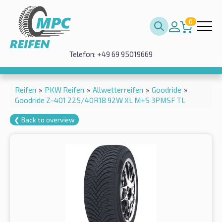
0
Telefon: +49 69 95019669
Reifen
»
PKW Reifen
»
Allwetterreifen
»
Goodride
»
Goodride Z-401 225/40R18 92W XL M+S 3PMSF TL
❮ Back to overview