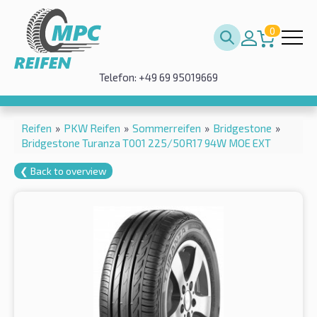
0
Telefon: +49 69 95019669
Reifen
»
PKW Reifen
»
Sommerreifen
»
Bridgestone
»
Bridgestone Turanza T001 225/50R17 94W MOE EXT
❮ Back to overview