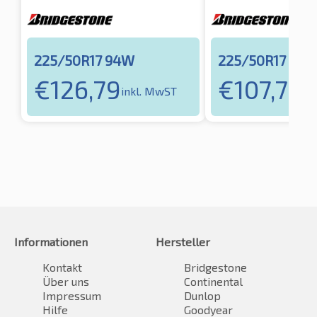
225/50R17 94W
225/50R17 98Y
€
126,79
€
107,70
inkl. MwST
in
Informationen
Hersteller
Kontakt
Bridgestone
Über uns
Continental
Impressum
Dunlop
Hilfe
Goodyear