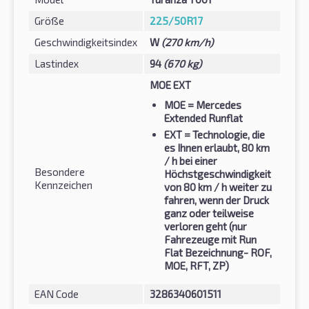
Größe
225/50R17
Geschwindigkeitsindex
W
(270 km/h)
Lastindex
94
(670 kg)
MOE EXT
MOE
= Mercedes
Extended Runflat
EXT
= Technologie, die
es Ihnen erlaubt, 80 km
/ h bei einer
Besondere
Höchstgeschwindigkeit
Kennzeichen
von 80 km / h weiter zu
fahren, wenn der Druck
ganz oder teilweise
verloren geht (nur
Fahrezeuge mit Run
Flat Bezeichnung- ROF,
MOE, RFT, ZP)
EAN Code
3286340601511