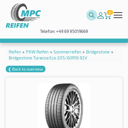
0
Telefon: +49 69 95019669
Reifen
»
PKW Reifen
»
Sommerreifen
»
Bridgestone
»
Bridgestone Turanza Eco 205/60R16 92V
❮ Back to overview