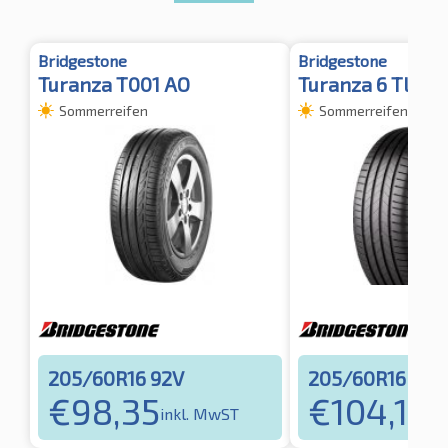
Bridgestone
Bridgestone
Turanza T001 AO
Turanza 6 TL
Sommerreifen
Sommerreifen
205/60R16 92V
205/60R16 92V
€
98,35
€
104,10
inkl. MwST
in