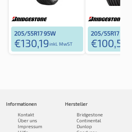
205/55R17 95W
205/55R17 95V
€
130,19
€
100,54
inkl. MwST
i
Informationen
Hersteller
Kontakt
Bridgestone
Über uns
Continental
Impressum
Dunlop