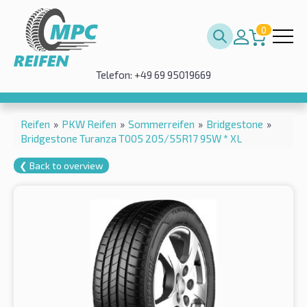
0
Telefon: +49 69 95019669
Reifen
»
PKW Reifen
»
Sommerreifen
»
Bridgestone
»
Bridgestone Turanza T005 205/55R17 95W * XL
❮ Back to overview