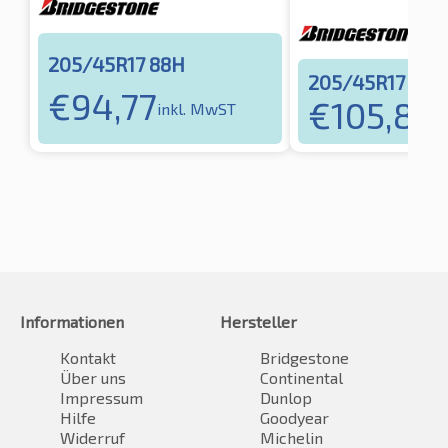
205/45R17 88H
205/45R17 88H
€
94,77
€
105,83
inkl. MwST
i
Informationen
Hersteller
Kontakt
Bridgestone
Über uns
Continental
Impressum
Dunlop
Hilfe
Goodyear
Widerruf
Michelin