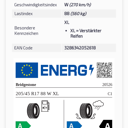
Geschwindigkeitsindex
W
(270 km/h)
Lastindex
88
(560 kg)
XL
Besondere
XL
= Verstärkter
Kennzeichen
Reifen
EAN Code
3286342052618