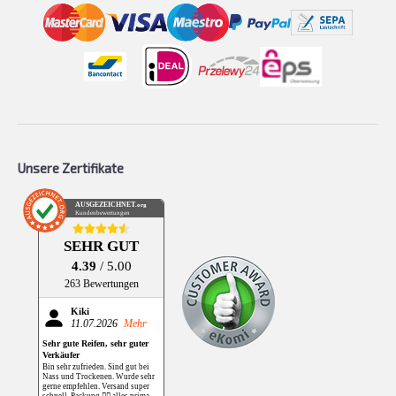
Unsere Zertifikate
AUSGEZEICHNET
.org
Kundenbewertungen
SEHR GUT
4.39
/ 5.00
263 Bewertungen
Kiki
11.07.2026
Mehr
Sehr gute Reifen, sehr guter
Verkäufer
Bin sehr zufrieden. Sind gut bei
Nass und Trockenen. Wurde sehr
gerne empfehlen. Versand super
schnell, Packung 👌🏻 alles prima