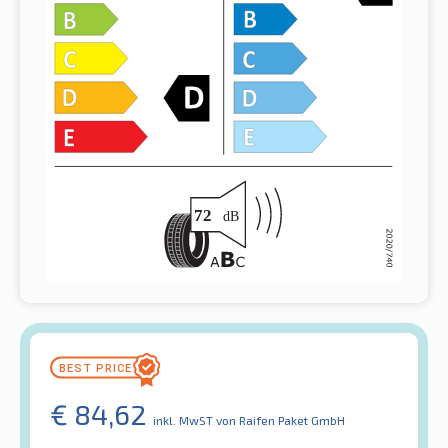
€
84,62
inkl. MwST
von Raifen Paket GmbH