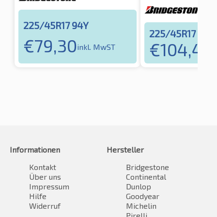
225/45R17 94Y
225/45R17 94Y
€
79,30
€
104,46
inkl. MwST
i
Informationen
Hersteller
Kontakt
Bridgestone
Über uns
Continental
Impressum
Dunlop
Hilfe
Goodyear
Widerruf
Michelin
Pirelli