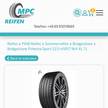
0
Telefon: +49 69 95019669
Reifen
»
PKW Reifen
»
Sommerreifen
»
Bridgestone
»
Bridgestone Potenza Sport 225/45R17 94Y XL TL
❮ Back to overview