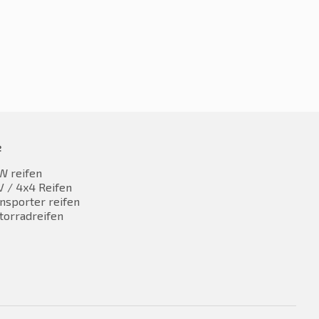
inkl. MwST
inkl. MwST
e
W reifen
 / 4x4 Reifen
nsporter reifen
torradreifen