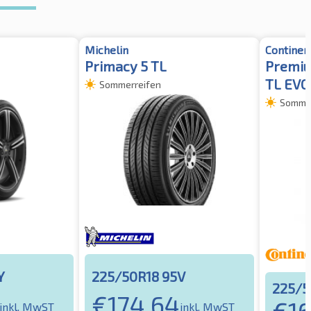
Michelin
Continen
Primacy 5 TL
Premiu
TL EVC
Sommerreifen
Sommer
Y
225/50R18 95V
225/5
€
174,64
€
1
inkl. MwST
inkl. MwST