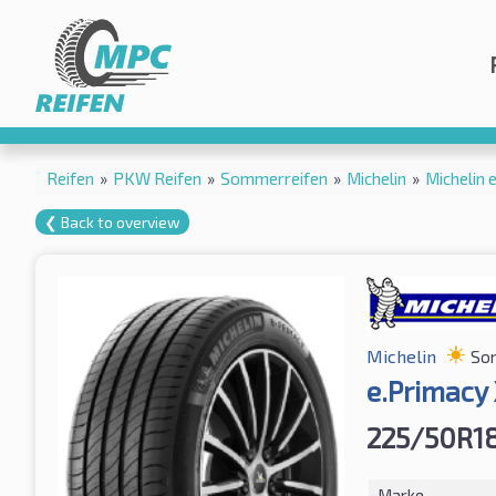
Reifen
»
PKW Reifen
»
Sommerreifen
»
Michelin
»
Michelin
❮ Back to overview
Michelin
So
e.Primacy 
225/50R1
Marke