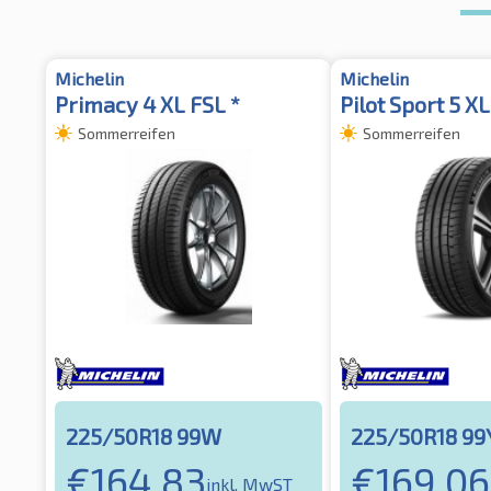
Michelin
Michelin
Primacy 4 XL FSL *
Pilot Sport 5 XL
Sommerreifen
Sommerreifen
225/50R18 99W
225/50R18 99
€
164,83
€
169,06
inkl. MwST