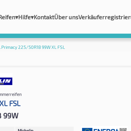
Reifen
▾
Hilfe
▾
Kontakt
Über uns
Verkäuferregistrie
 e.Primacy 225/50R18 99W XL FSL
mmerreifen
XL FSL
8 99W
Michelin