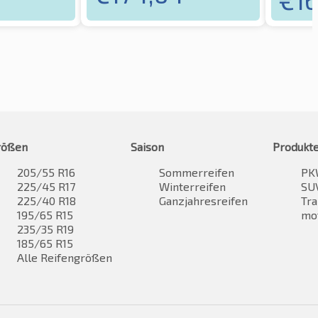
rößen
Saison
Produkt
205/55 R16
Sommerreifen
PK
225/45 R17
Winterreifen
SUV
225/40 R18
Ganzjahresreifen
Tra
195/65 R15
mo
235/35 R19
185/65 R15
Alle Reifengrößen