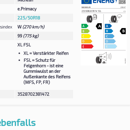
e.Primacy
225/50R18
sindex
W
(270 km/h)
99
(775 kg)
XL FSL
XL
= Verstärkter Reifen
FSL
= Schutz für
Felgenhorn - ist eine
Gummiwulst an der
Außenkante des Reifens
(MFS, FP, FR)
3528702381472
ebenfalls