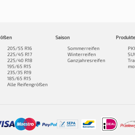
rößen
Saison
Produkt
205/55 R16
Sommerreifen
PK
225/45 R17
Winterreifen
SUV
225/40 R18
Ganzjahresreifen
Tra
195/65 R15
mo
235/35 R19
185/65 R15
Alle Reifengrößen