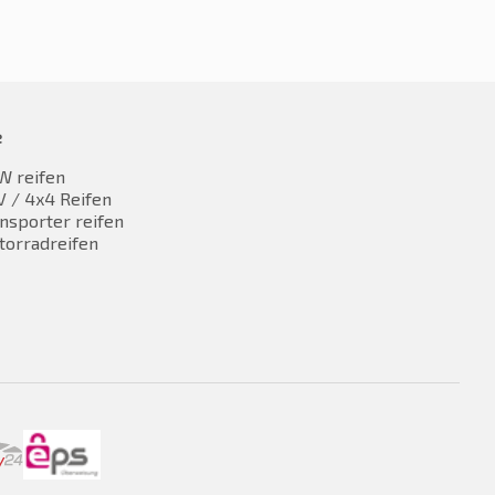
e
W reifen
 / 4x4 Reifen
nsporter reifen
torradreifen