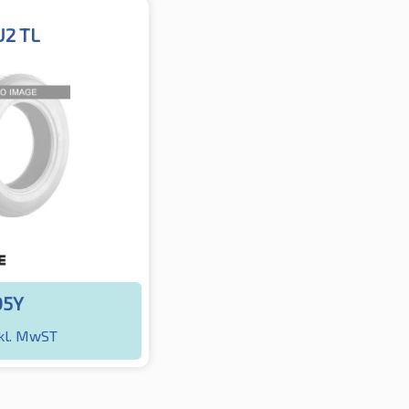
U2 TL
05Y
kl. MwST