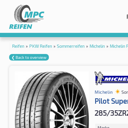
Reifen
»
PKW Reifen
»
Sommerreifen
»
Michelin
»
Michelin 
❮ Back to overview
Michelin
So
Pilot Supe
285/35ZR2
Marke