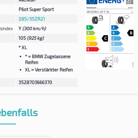
Pilot Super Sport
285/35ZR21
sindex
Y
(300 km/h)
105
(925 kg)
* XL
*
= BMW Zugelassene
Reifen
XL
= Verstärkter Reifen
3528703666370
ebenfalls