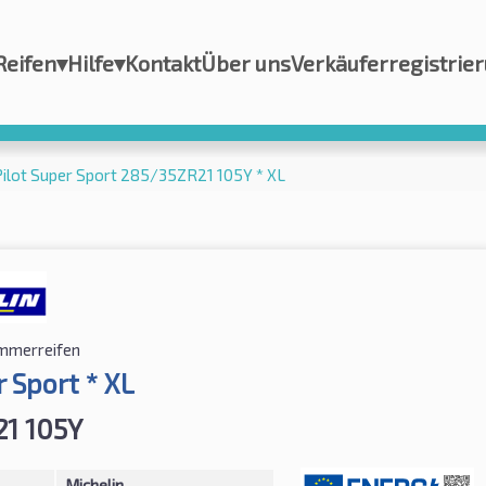
Reifen
▾
Hilfe
▾
Kontakt
Über uns
Verkäuferregistrie
Pilot Super Sport 285/35ZR21 105Y * XL
mmerreifen
r Sport * XL
1 105Y
Michelin