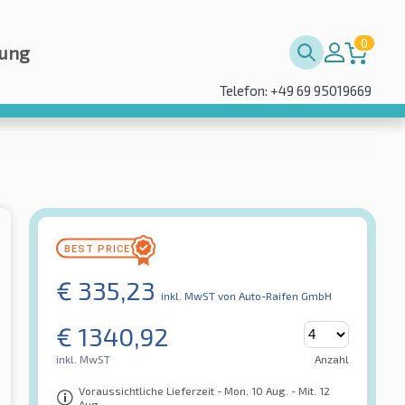
0
rung
Telefon: +49 69 95019669
€
335,23
inkl. MwST
von Auto-Raifen GmbH
€
1340,92
inkl. MwST
Anzahl
Voraussichtliche Lieferzeit - Mon. 10 Aug. - Mit. 12
Aug.