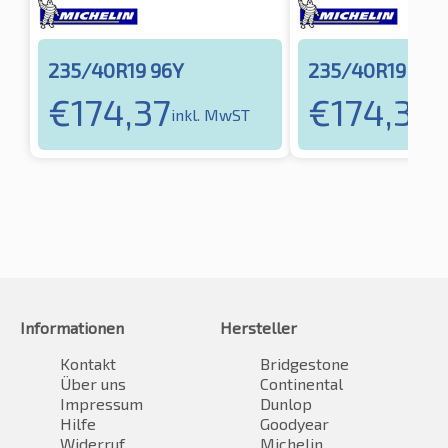
235/40R19 96Y
235/40R19 96
€
174,37
€
174,37
inkl. MwST
in
Informationen
Hersteller
Kontakt
Bridgestone
Über uns
Continental
Impressum
Dunlop
Hilfe
Goodyear
Widerruf
Michelin