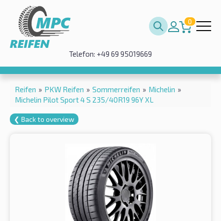
0
Telefon: +49 69 95019669
Reifen
»
PKW Reifen
»
Sommerreifen
»
Michelin
»
Michelin Pilot Sport 4 S 235/40R19 96Y XL
❮ Back to overview