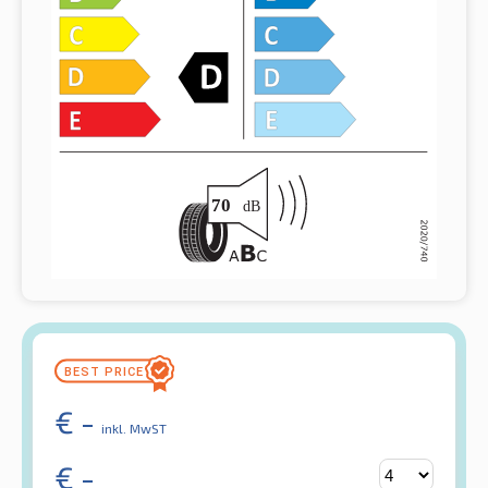
€
-
inkl. MwST
€
-