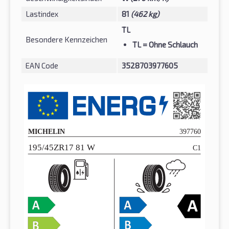
Lastindex
81
(462 kg)
TL
Besondere Kennzeichen
TL
= Ohne Schlauch
EAN Code
3528703977605