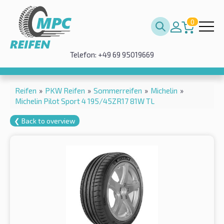
0
Telefon: +49 69 95019669
Reifen
»
PKW Reifen
»
Sommerreifen
»
Michelin
»
Michelin Pilot Sport 4 195/45ZR17 81W TL
❮ Back to overview