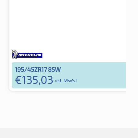
195/45ZR17 85W
€
135,03
inkl. MwST