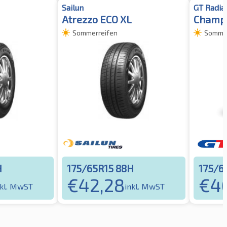
Sailun
GT Radia
Atrezzo ECO XL
Champi
Sommerreifen
Sommer
H
175/65R15 88H
175/6
€
42,28
€
4
nkl. MwST
inkl. MwST