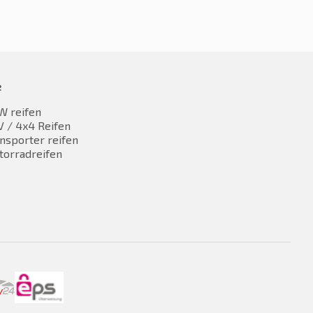
e
W reifen
 / 4x4 Reifen
nsporter reifen
torradreifen