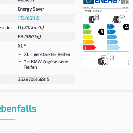
Energy Saver
175/65R15
sindex
H
(210 km/h)
88
(560 kg)
XL *
XL
= Verstärkter Reifen
*
= BMW Zugelassene
Reifen
3528706166815
ebenfalls