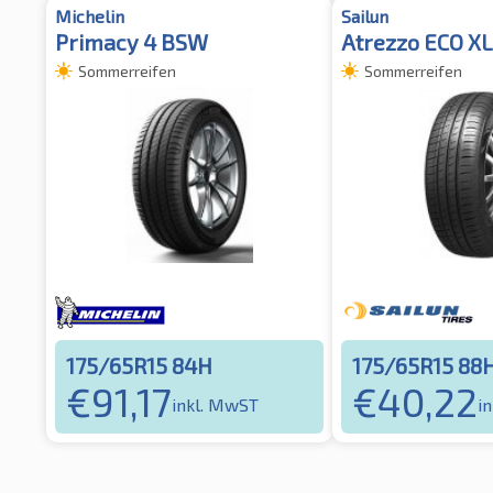
Michelin
Sailun
Primacy 4 BSW
Atrezzo ECO XL
Sommerreifen
Sommerreifen
175/65R15 84H
175/65R15 88
€
91,17
€
40,22
inkl. MwST
i