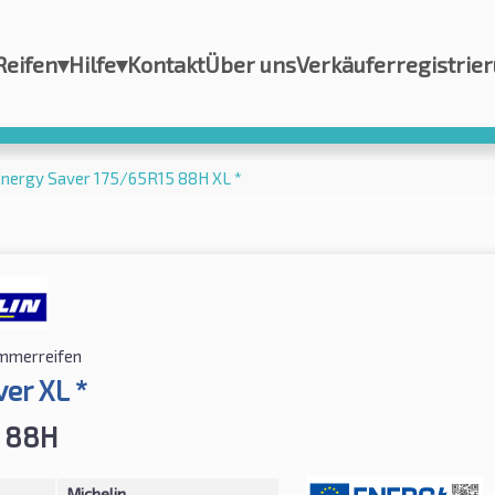
Reifen
▾
Hilfe
▾
Kontakt
Über uns
Verkäuferregistrie
Energy Saver 175/65R15 88H XL *
mmerreifen
er XL *
 88H
Michelin