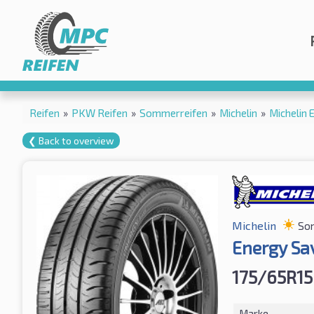
Reifen
»
PKW Reifen
»
Sommerreifen
»
Michelin
»
Michelin 
❮ Back to overview
Michelin
So
Energy Sav
175/65R15
Marke