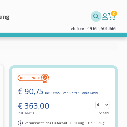
0
rung
Telefon: +49 69 95019669
€
90,75
inkl. MwST
von Raifen Paket GmbH
€
363,00
inkl. MwST
Anzahl
Voraussichtliche Lieferzeit - Di 11 Aug. - Do. 13 Aug.