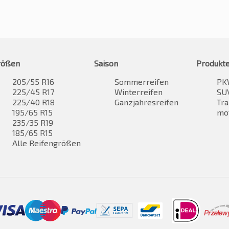
rößen
Saison
Produkt
205/55 R16
Sommerreifen
PK
225/45 R17
Winterreifen
SUV
225/40 R18
Ganzjahresreifen
Tra
195/65 R15
mo
235/35 R19
185/65 R15
Alle Reifengrößen