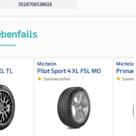
3528706538926
ebenfalls
Michelin
Michelin
XL TL
Pilot Sport 4 XL FSL MO
Primac
Sommerreifen
Sommer