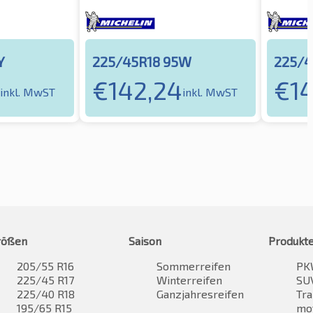
Y
225/45R18 95W
225/4
€
142,24
€
1
inkl. MwST
inkl. MwST
rößen
Saison
Produkt
205/55 R16
Sommerreifen
PK
225/45 R17
Winterreifen
SUV
225/40 R18
Ganzjahresreifen
Tra
195/65 R15
mo