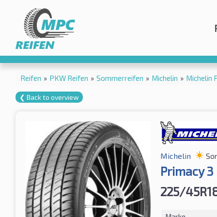
Reifen
»
PKW Reifen
»
Sommerreifen
»
Michelin
»
Michelin
❮ Back to overview
Michelin
So
Primacy 3
225/45R1
Marke