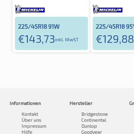
225/45R18 91W
225/45R18 95
€
143,73
€
129,88
inkl. MwST
Informationen
Hersteller
G
Kontakt
Bridgestone
Über uns
Continental
Impressum
Dunlop
Hilfe
Goodyear