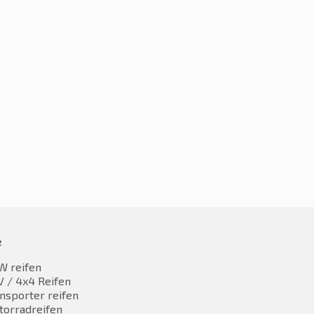
5R18 95W
225/45R18 91W
42,68
€
120,01
inkl. MwST
inkl. MwST
e
W reifen
 / 4x4 Reifen
nsporter reifen
torradreifen