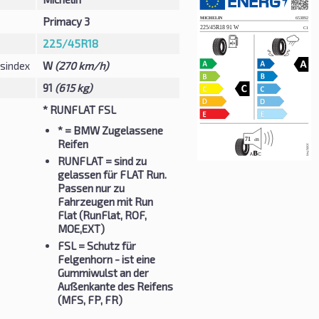
Primacy 3
225/45R18
sindex
W
(270 km/h)
91
(615 kg)
* RUNFLAT FSL
*
= BMW Zugelassene
Reifen
RUNFLAT
= sind zu
gelassen für FLAT Run.
Passen nur zu
Fahrzeugen mit Run
Flat (RunFlat, ROF,
MOE,EXT)
FSL
= Schutz für
Felgenhorn - ist eine
Gummiwulst an der
Außenkante des Reifens
(MFS, FP, FR)