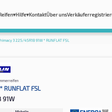
Reifen
▾
Hilfe
▾
Kontakt
Über uns
Verkäuferregistrie
 Primacy 3 225/45R18 91W * RUNFLAT FSL
mmerreifen
 * RUNFLAT FSL
8 91W
Michelin