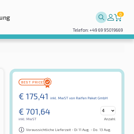
0
rung
Telefon: +49 69 95019669
€
175,41
inkl. MwST
von Raifen Paket GmbH
€
701,64
inkl. MwST
Anzahl
Voraussichtliche Lieferzeit - Di 11 Aug. - Do. 13 Aug.