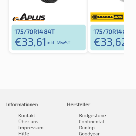
175/70R14 84T
175/70R14 84T
€
33,61
€
33,62
inkl. MwST
ink
Informationen
Hersteller
Kontakt
Bridgestone
Über uns
Continental
Impressum
Dunlop
Hilfe
Goodyear