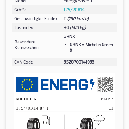
Model
Energy Saver +
Größe
175/70R14
Geschwindigkeitsindex
T
(190 km/h)
Lastindex
84
(500 kg)
GRNX
Besondere
GRNX
= Michelin Green
Kennzeichen
X
EAN Code
3528708141933