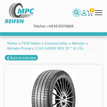
0
Telefon: +49 69 95019669
Reifen
»
PKW Reifen
»
Sommerreifen
»
Michelin
»
Michelin Primacy 3 245/45R18 100Y ZP * XL FSL
❮ Back to overview