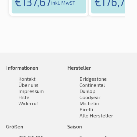
€
137,67
€
176,72
inkl. MwST
in
Informationen
Hersteller
Kontakt
Bridgestone
Über uns
Continental
Impressum
Dunlop
Hilfe
Goodyear
Widerruf
Michelin
Pirelli
Alle Hersteller
Größen
Saison