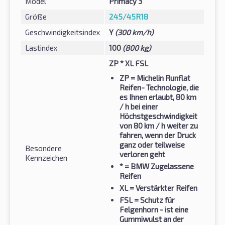
Model
Primacy 3
Größe
245/45R18
Geschwindigkeitsindex
Y
(300 km/h)
Lastindex
100
(800 kg)
ZP * XL FSL
ZP
= Michelin Runflat
Reifen- Technologie, die
es Ihnen erlaubt, 80 km
/ h bei einer
Höchstgeschwindigkeit
von 80 km / h weiter zu
fahren, wenn der Druck
ganz oder teilweise
Besondere
verloren geht
Kennzeichen
*
= BMW Zugelassene
Reifen
XL
= Verstärkter Reifen
FSL
= Schutz für
Felgenhorn - ist eine
Gummiwulst an der