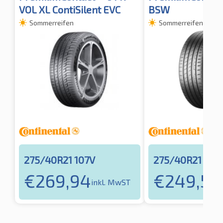
VOL XL ContiSilent EVC
BSW
Sommerreifen
Sommerreifen
275/40R21 107V
275/40R21 107
€
269,94
€
249,59
inkl. MwST