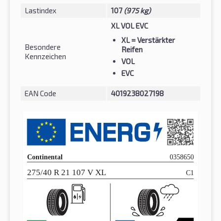
Lastindex
107
(975 kg)
XL VOL EVC
XL
= Verstärkter
Besondere
Reifen
Kennzeichen
VOL
EVC
EAN Code
4019238027198