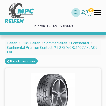
0
Telefon: +49 69 95019669
Reifen
»
PKW Reifen
»
Sommerreifen
»
Continental
»
Continental PremiumContact™ 6 275/40R21 107V XL VOL
EVC
❮ Back to overview