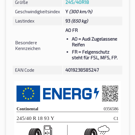
Größe
245/40R18
Geschwindigkeitsindex
Y
(300 km/h)
Lastindex
93
(650 kg)
AO FR
AO
= Audi Zugelassene
Besondere
Reifen
Kennzeichen
FR
= Felgenschutz
steht für FSL, MFS, FP.
EAN Code
4019238585247