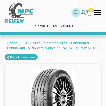
0
Telefon: +49 69 95019669
Reifen
»
PKW Reifen
»
Sommerreifen
»
Continental
»
Continental ContiSportContact™ 5 245/40R18 93Y AO FR
❮ Back to overview