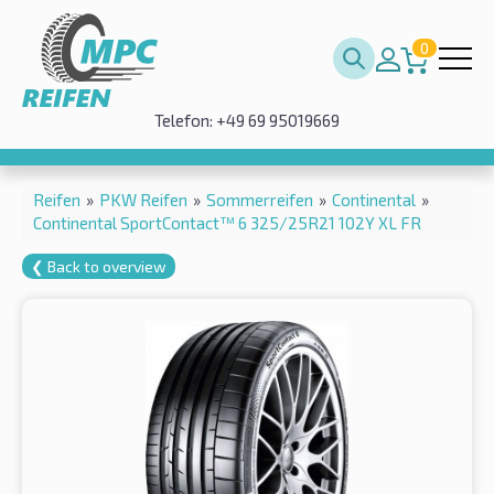
0
Telefon: +49 69 95019669
Reifen
»
PKW Reifen
»
Sommerreifen
»
Continental
»
Continental SportContact™ 6 325/25R21 102Y XL FR
❮ Back to overview