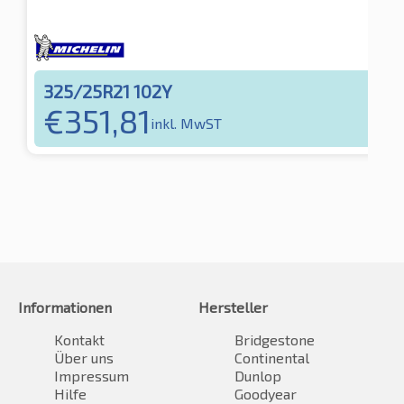
325/25R21 102Y
€
351,81
inkl. MwST
Informationen
Hersteller
Kontakt
Bridgestone
Über uns
Continental
Impressum
Dunlop
Hilfe
Goodyear