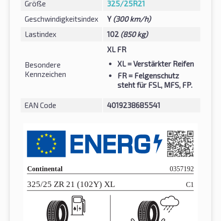
Größe
325/25R21
Geschwindigkeitsindex
Y
(300 km/h)
Lastindex
102
(850 kg)
XL FR
XL
= Verstärkter Reifen
Besondere
Kennzeichen
FR
= Felgenschutz
steht für FSL, MFS, FP.
EAN Code
4019238685541