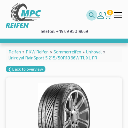
0
Telefon: +49 69 95019669
Reifen
»
PKW Reifen
»
Sommerreifen
»
Uniroyal
»
Uniroyal RainSport 5 215/50R18 96W TL XL FR
❮ Back to overview