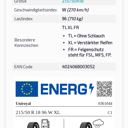
Größe
215/50R18
Geschwindigkeitsindex
W
(270 km/h)
Lastindex
96
(710 kg)
TL XL FR
TL
= Ohne Schlauch
Besondere
XL
= Verstärkter Reifen
Kennzeichen
FR
= Felgenschutz
steht für FSL, MFS, FP.
EAN Code
4024068003052