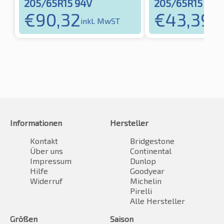
205/65R15 94V
205/65R15 94H
€
90,32
€
43,39
inkl. MwST
ink
Informationen
Hersteller
Kontakt
Bridgestone
Über uns
Continental
Impressum
Dunlop
Hilfe
Goodyear
Widerruf
Michelin
Pirelli
Alle Hersteller
Größen
Saison