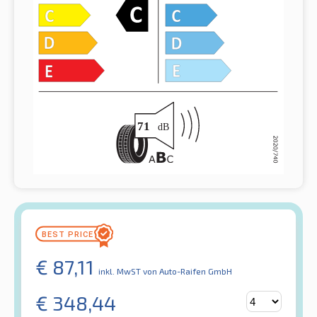
€
87,11
inkl. MwST
von Auto-Raifen GmbH
€
348,44