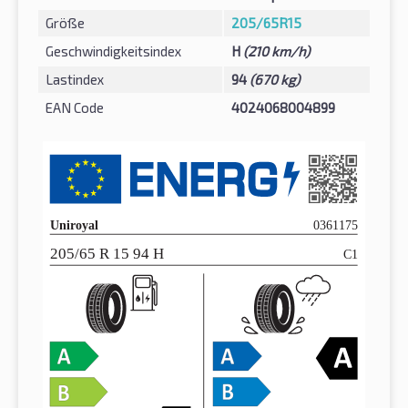
Größe
205/65R15
Geschwindigkeitsindex
H
(210 km/h)
Lastindex
94
(670 kg)
EAN Code
4024068004899