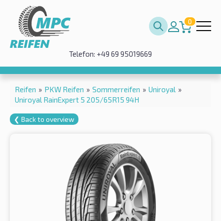
0
Telefon: +49 69 95019669
Reifen
»
PKW Reifen
»
Sommerreifen
»
Uniroyal
»
Uniroyal RainExpert 5 205/65R15 94H
❮ Back to overview