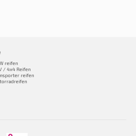
e
W reifen
 / 4x4 Reifen
nsporter reifen
torradreifen