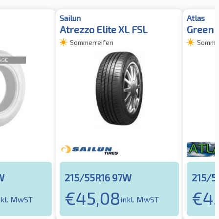
Sailun
Atlas
Atrezzo Elite XL FSL
Green 
Sommerreifen
Sommer
W
215/55R16 97W
215/5
€
45,08
€
4
nkl. MwST
inkl. MwST