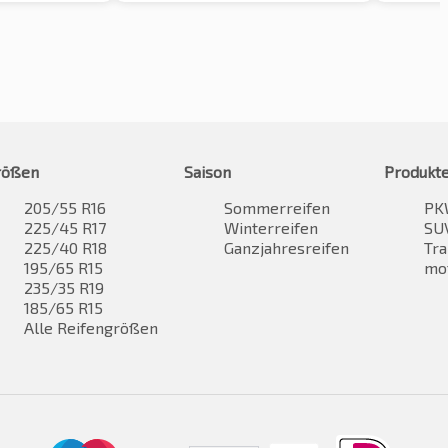
rößen
Saison
Produkt
205/55 R16
Sommerreifen
PK
225/45 R17
Winterreifen
SUV
225/40 R18
Ganzjahresreifen
Tra
195/65 R15
mo
235/35 R19
185/65 R15
Alle Reifengrößen