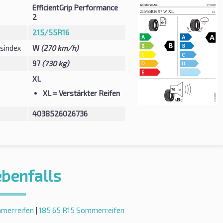
EfficientGrip Performance
2
215/55R16
sindex
W
(270 km/h)
97
(730 kg)
XL
XL
= Verstärkter Reifen
4038526026736
ebenfalls
mmerreifen
|
185 65 R15 Sommerreifen