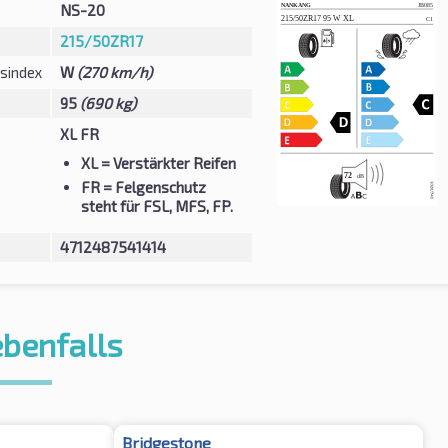
NS-20
215/50ZR17
sindex
W
(270 km/h)
95
(690 kg)
XL FR
XL
= Verstärkter Reifen
FR
= Felgenschutz
steht für FSL, MFS, FP.
4712487541414
ebenfalls
Bridgestone