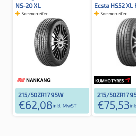
NS-20 XL
Ecsta HS52 XL
Sommerreifen
Sommerreifen
215/50ZR17 95W
215/50ZR17 9
€
62,08
€
75,53
inkl. MwST
in