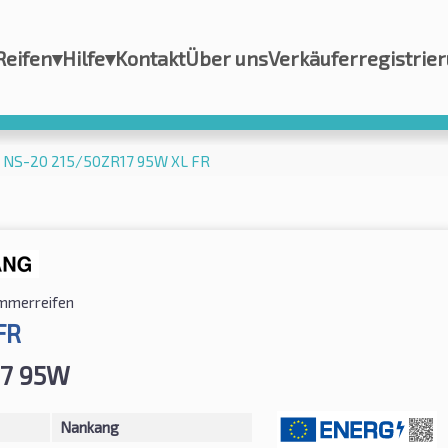
Reifen
▾
Hilfe
▾
Kontakt
Über uns
Verkäuferregistrie
 NS-20 215/50ZR17 95W XL FR
mmerreifen
FR
17 95W
Nankang