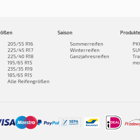
rößen
Saison
Produkt
205/55 R16
Sommerreifen
PK
225/45 R17
Winterreifen
SUV
225/40 R18
Ganzjahresreifen
Tra
195/65 R15
mo
235/35 R19
185/65 R15
Alle Reifengrößen