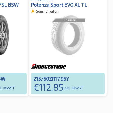
 FSL BSW
Potenza Sport EVO XL TL
Sommerreifen
5W
215/50ZR17 95Y
€
112,85
kl. MwST
inkl. MwST