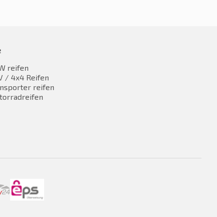
e
W reifen
 / 4x4 Reifen
nsporter reifen
torradreifen