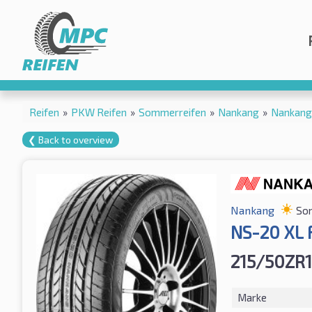
Reifen
»
PKW Reifen
»
Sommerreifen
»
Nankang
»
Nankang
❮ Back to overview
Nankang
So
NS-20 XL 
215/50ZR
Marke