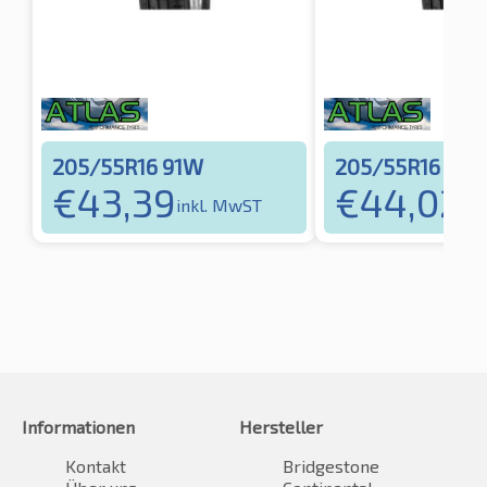
205/55R16 91W
205/55R16 94V
€
43,39
€
44,02
inkl. MwST
ink
Informationen
Hersteller
Kontakt
Bridgestone