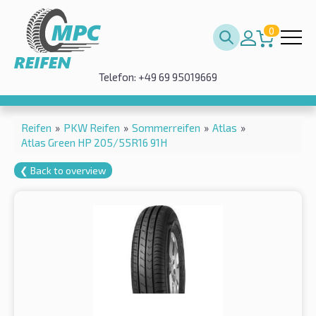
0
Telefon: +49 69 95019669
Reifen
»
PKW Reifen
»
Sommerreifen
»
Atlas
»
Atlas Green HP 205/55R16 91H
❮ Back to overview