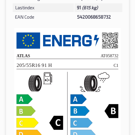
Lastindex
91
(615 kg)
EAN Code
5420068658732