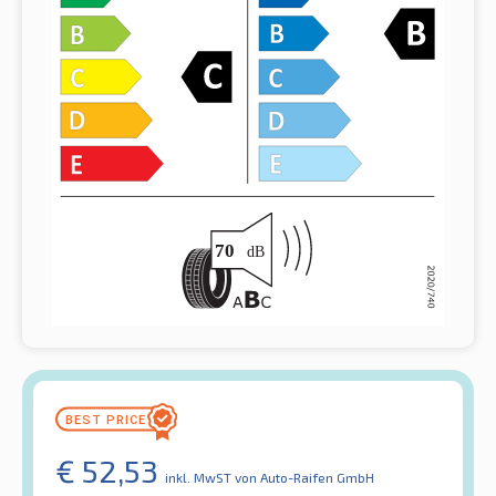
€
52,53
inkl. MwST
von Auto-Raifen GmbH