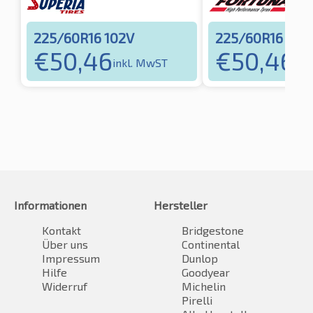
225/60R16 102V
225/60R16 102
€
50,46
€
50,46
inkl. MwST
ink
Informationen
Hersteller
Kontakt
Bridgestone
Über uns
Continental
Impressum
Dunlop
Hilfe
Goodyear
Widerruf
Michelin
Pirelli