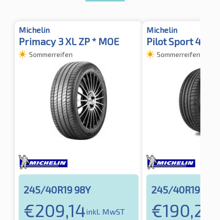
Michelin
Michelin
Primacy 3 XL ZP * MOE
Pilot Sport 4 XL 
Sommerreifen
Sommerreifen
245/40R19 98Y
245/40R19 98Y
€
209,14
€
190,22
inkl. MwST
i