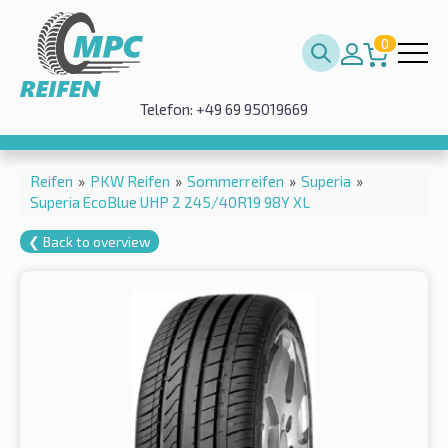
0
Telefon: +49 69 95019669
Reifen
»
PKW Reifen
»
Sommerreifen
»
Superia
»
Superia EcoBlue UHP 2 245/40R19 98Y XL
❮ Back to overview