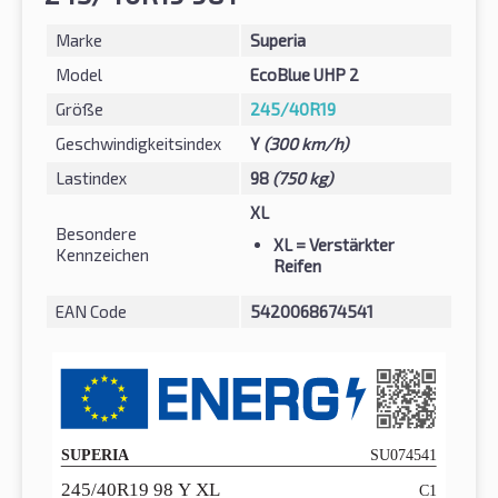
Marke
Superia
Model
EcoBlue UHP 2
Größe
245/40R19
Geschwindigkeitsindex
Y
(300 km/h)
Lastindex
98
(750 kg)
XL
Besondere
XL
= Verstärkter
Kennzeichen
Reifen
EAN Code
5420068674541