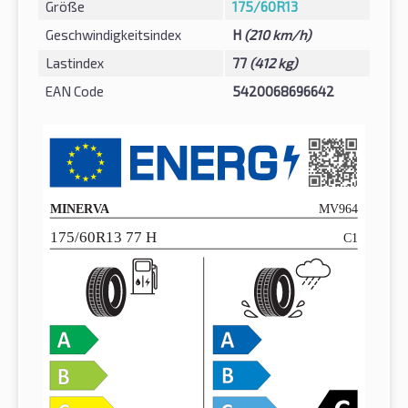
Größe
175/60R13
Geschwindigkeitsindex
H
(210 km/h)
Lastindex
77
(412 kg)
EAN Code
5420068696642