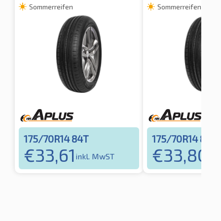
Sommerreifen
Sommerreifen
175/70R14 84T
175/70R14 88T
€
33,61
€
33,80
inkl. MwST
ink