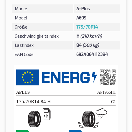
Marke
A-Plus
Model
A609
Größe
175/70R14
Geschwindigkeitsindex
H
(210 km/h)
Lastindex
84
(500 kg)
EAN Code
6924064112384