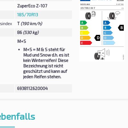
ZuperEco Z-107
185/70R13
sindex
T
(190 km/h)
86
(530 kg)
M+S
M+S
= M & S steht für
Mud und Snow d.h. es ist
kein Winterreifen! Diese
Bezeichnung ist nicht
geschützt und kann auf
jeden Reifen stehen.
6938112620004
ebenfalls