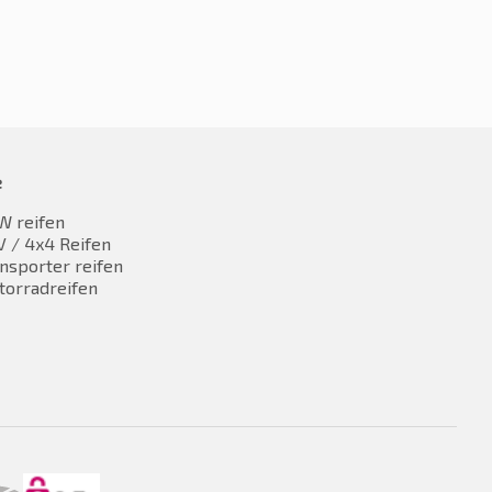
e
W reifen
 / 4x4 Reifen
nsporter reifen
torradreifen