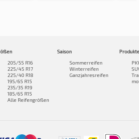
rößen
Saison
Produkt
205/55 R16
Sommerreifen
PK
225/45 R17
Winterreifen
SUV
225/40 R18
Ganzjahresreifen
Tra
195/65 R15
mo
235/35 R19
185/65 R15
Alle Reifengrößen