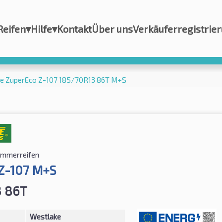
Reifen
▾
Hilfe
▾
Kontakt
Über uns
Verkäuferregistrie
e ZuperEco Z-107 185/70R13 86T M+S
mmerreifen
Z-107 M+S
3 86T
Westlake