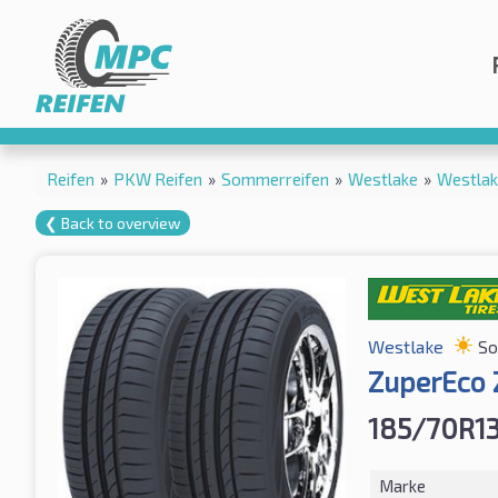
Reifen
»
PKW Reifen
»
Sommerreifen
»
Westlake
»
Westlak
❮ Back to overview
Westlake
So
ZuperEco 
185/70R1
Marke