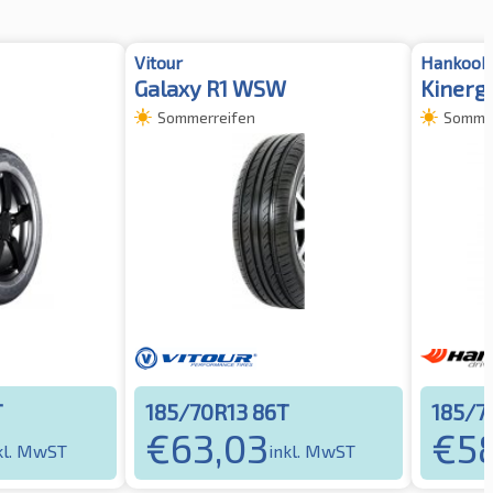
Vitour
Hankook
Galaxy R1 WSW
Kinergy
Sommerreifen
Sommer
T
185/70R13 86T
185/7
€
63,03
€
5
kl. MwST
inkl. MwST