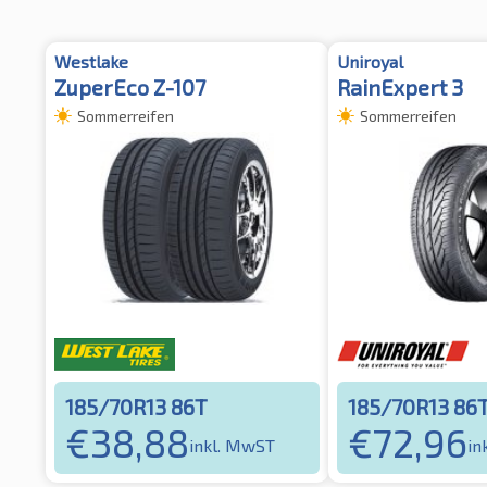
Westlake
Uniroyal
ZuperEco Z-107
RainExpert 3
Sommerreifen
Sommerreifen
185/70R13 86T
185/70R13 86
€
38,88
€
72,96
inkl. MwST
in