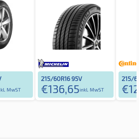
V
215/60R16 95V
215/6
€
136,65
€
12
nkl. MwST
inkl. MwST