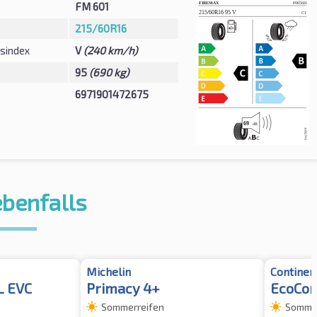
FM 601
215/60R16
sindex
V
(240 km/h)
95
(690 kg)
6971901472675
ebenfalls
Michelin
Continen
L EVC
Primacy 4+
EcoCon
Sommerreifen
Sommer