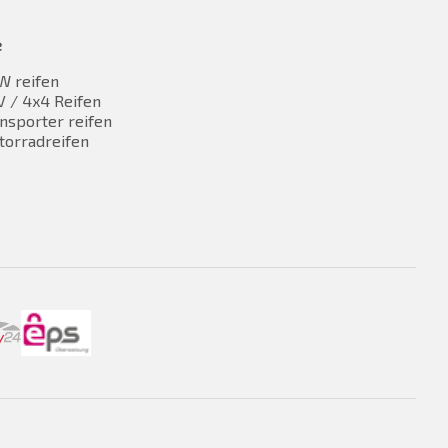
e
W reifen
 / 4x4 Reifen
nsporter reifen
torradreifen