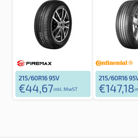
215/60R16 95V
215/60R16 95
€
44,67
€
147,18
inkl. MwST
i