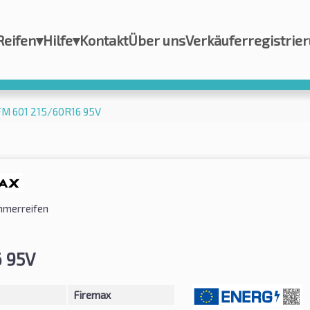
Reifen
▾
Hilfe
▾
Kontakt
Über uns
Verkäuferregistrie
FM 601 215/60R16 95V
merreifen
 95V
Firemax