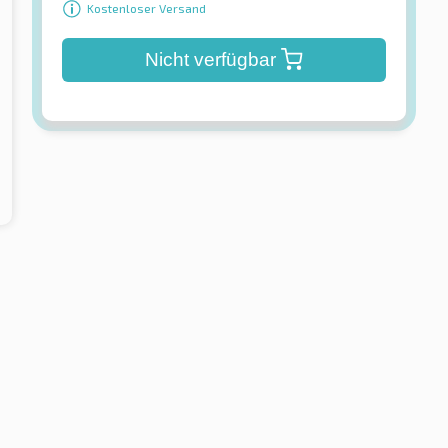
Kostenloser Versand
Nicht verfügbar
tal
Continental
tact 6
UltraContact FR BSW
reifen
Sommerreifen