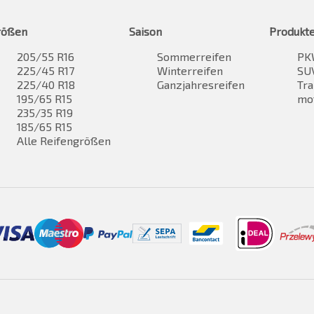
rößen
Saison
Produkt
205/55 R16
Sommerreifen
PK
225/45 R17
Winterreifen
SUV
225/40 R18
Ganzjahresreifen
Tra
195/65 R15
mo
235/35 R19
185/65 R15
Alle Reifengrößen