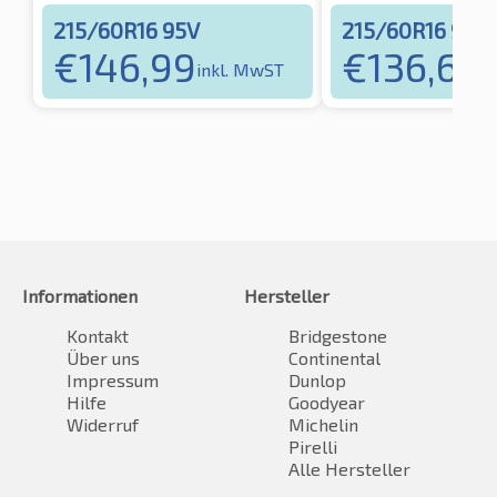
215/60R16 95V
215/60R16 95V
€
146,99
€
136,65
inkl. MwST
in
Informationen
Hersteller
Kontakt
Bridgestone
Über uns
Continental
Impressum
Dunlop
Hilfe
Goodyear
Widerruf
Michelin
Pirelli
Alle Hersteller