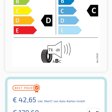
€
42,65
inkl. MwST
von Auto-Raifen GmbH