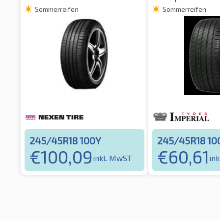
Sommerreifen
Sommerreifen
245/45R18 100Y
245/45R18 10
€
100,09
€
60,61
inkl. MwST
in