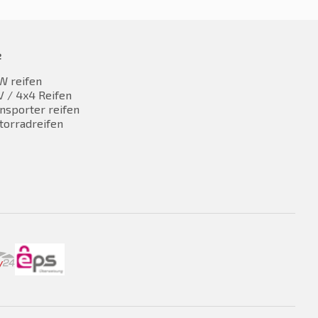
e
W reifen
 / 4x4 Reifen
nsporter reifen
torradreifen