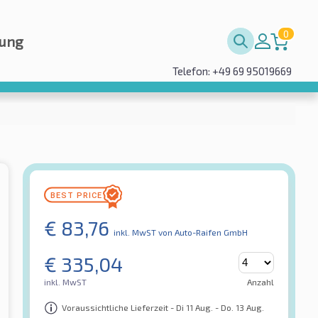
0
rung
Telefon: +49 69 95019669
€
83,76
inkl. MwST
von Auto-Raifen GmbH
€
335,04
inkl. MwST
Anzahl
Voraussichtliche Lieferzeit - Di 11 Aug. - Do. 13 Aug.