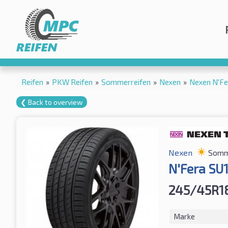
Reifen
»
PKW Reifen
»
Sommerreifen
»
Nexen
»
Nexen N'Fe
❮ Back to overview
Nexen
Somm
N'Fera SU1
245/45R1
Marke