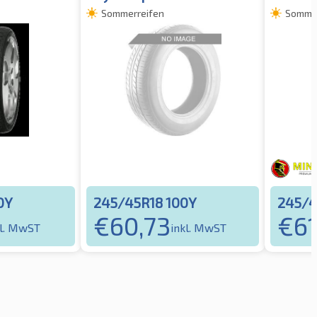
Sommerreifen
Sommer
0Y
245/45R18 100Y
245/4
€
60,73
€
6
kl. MwST
inkl. MwST