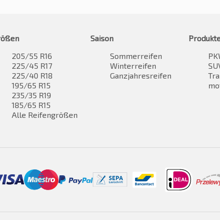
rößen
Saison
Produkt
205/55 R16
Sommerreifen
PK
225/45 R17
Winterreifen
SUV
225/40 R18
Ganzjahresreifen
Tra
195/65 R15
mo
235/35 R19
185/65 R15
Alle Reifengrößen