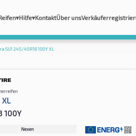
Reifen
▾
Hilfe
▾
Kontakt
Über uns
Verkäuferregistrie
ra SU1 245/45R18 100Y XL
erreifen
 XL
8 100Y
Nexen