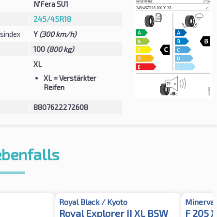
N'Fera SU1
245/45R18
sindex
Y
(300 km/h)
100
(800 kg)
XL
XL
= Verstärkter
Reifen
8807622272608
ebenfalls
Royal Black / Kyoto
Minerva
Royal Explorer II XL BSW
F 205 