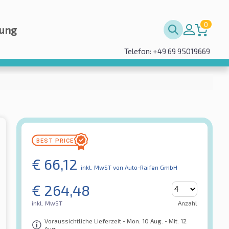
0
rung
Telefon: +49 69 95019669
€
66,12
inkl. MwST
von Auto-Raifen GmbH
€
264,48
inkl. MwST
Anzahl
Voraussichtliche Lieferzeit - Mon. 10 Aug. - Mit. 12
Aug.