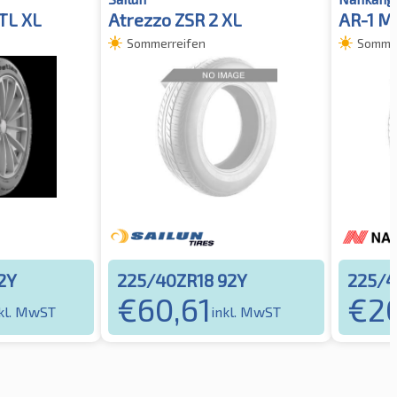
 TL XL
Atrezzo ZSR 2 XL
AR-1 M
Sommerreifen
Sommer
2Y
225/40ZR18 92Y
225/4
€
60,61
€
2
kl. MwST
inkl. MwST