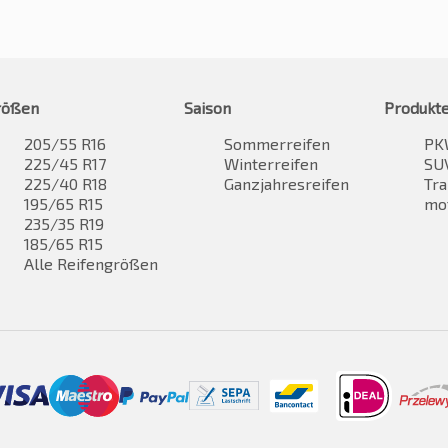
rößen
Saison
Produkt
205/55 R16
Sommerreifen
PK
225/45 R17
Winterreifen
SUV
225/40 R18
Ganzjahresreifen
Tra
195/65 R15
mo
235/35 R19
185/65 R15
Alle Reifengrößen