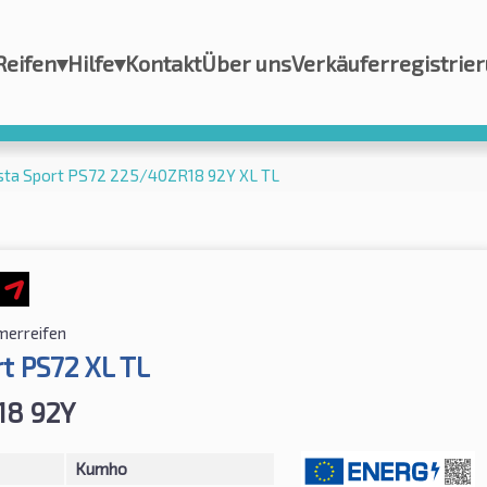
Reifen
▾
Hilfe
▾
Kontakt
Über uns
Verkäuferregistrie
ta Sport PS72 225/40ZR18 92Y XL TL
erreifen
t PS72 XL TL
18 92Y
Kumho