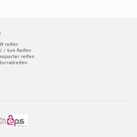
e
W reifen
 / 4x4 Reifen
nsporter reifen
torradreifen