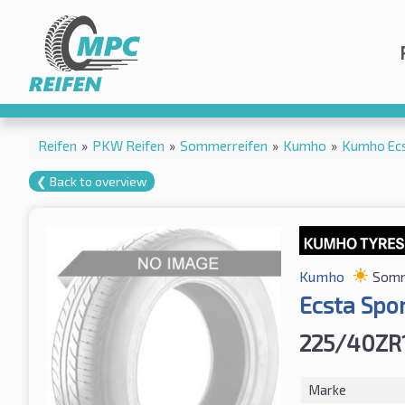
Reifen
»
PKW Reifen
»
Sommerreifen
»
Kumho
»
Kumho Ecs
❮ Back to overview
Kumho
Somm
Ecsta Spor
225/40ZR
Marke