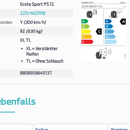
Ecsta Sport PS72
225/40ZR18
sindex
Y
(300 km/h)
92
(630 kg)
XL TL
XL
= Verstärkter
Reifen
TL
= Ohne Schlauch
8808956645137
ebenfalls
Sailun
Nankang