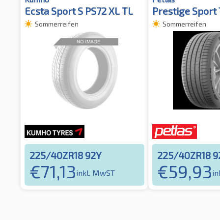
Ecsta Sport S PS72 XL TL
Prestige Sport
Sommerreifen
Sommerreifen
225/40ZR18 92Y
225/40ZR18 9
€
71,13
€
59,93
inkl. MwST
in