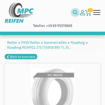
0
Telefon: +49 69 95019669
Reifen
»
PKW Reifen
»
Sommerreifen
»
Roadhog
»
Roadhog RGHP02 215/55R18 99V TL XL
❮ Back to overview