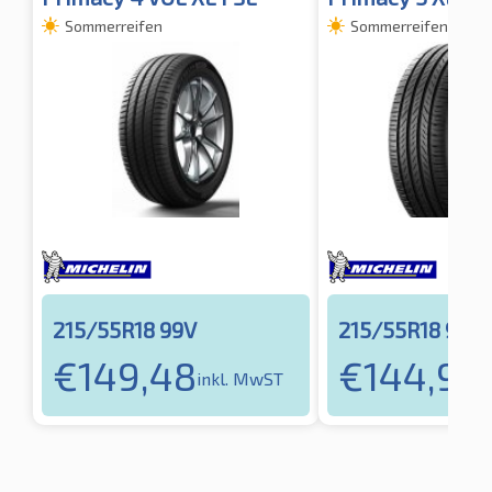
Sommerreifen
Sommerreifen
215/55R18 99V
215/55R18 99V
€
149,48
€
144,98
inkl. MwST
i