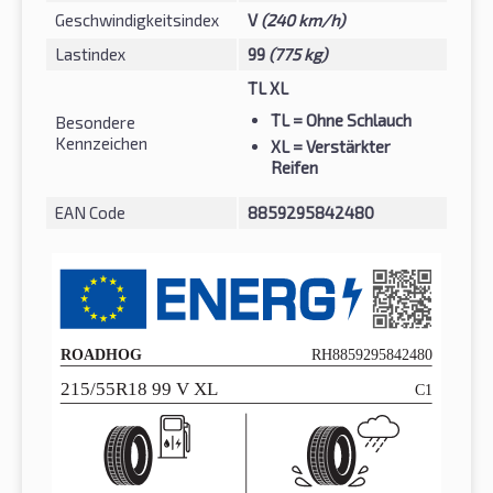
Geschwindigkeitsindex
V
(240 km/h)
Lastindex
99
(775 kg)
TL XL
TL
= Ohne Schlauch
Besondere
Kennzeichen
XL
= Verstärkter
Reifen
EAN Code
8859295842480