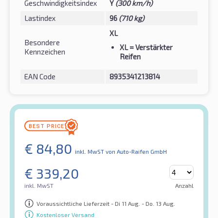
Geschwindigkeitsindex
Y
(300 km/h)
Lastindex
96
(710 kg)
XL
Besondere
XL
= Verstärkter
Kennzeichen
Reifen
EAN Code
8935341213814
€
84,80
inkl. MwST
von Auto-Raifen GmbH
€
339,20
inkl. MwST
Anzahl
Voraussichtliche Lieferzeit - Di 11 Aug. - Do. 13 Aug.
Kostenloser Versand