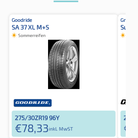
Goodride
Gripma
SA 37 XL M+S
SureGr
Sommerreifen
Somm
275/30ZR19 96Y
275/
€
78,33
€
8
inkl. MwST