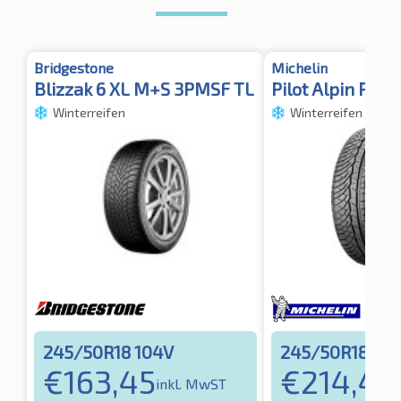
Bridgestone
Michelin
Blizzak 6 XL M+S 3PMSF TL
Pilot Alpin PA4
Winterreifen
Winterreifen
245/50R18 104V
245/50R18 10
€
163,45
€
214,46
inkl. MwST