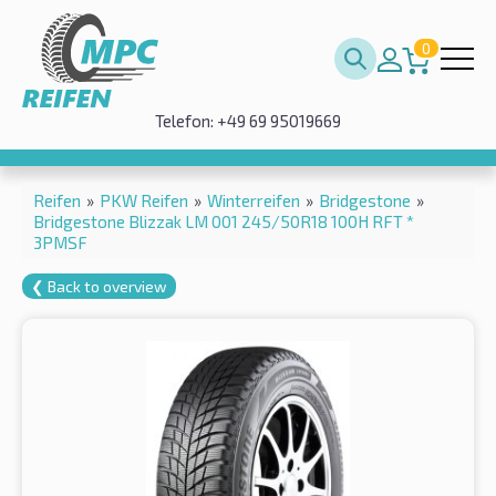
0
Telefon: +49 69 95019669
Reifen
»
PKW Reifen
»
Winterreifen
»
Bridgestone
»
Bridgestone Blizzak LM 001 245/50R18 100H RFT *
3PMSF
❮ Back to overview