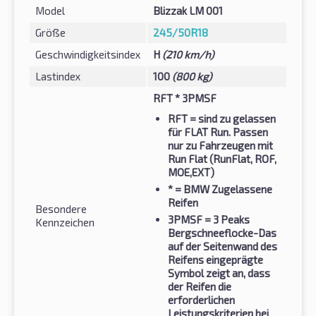
Model
Blizzak LM 001
Größe
245/50R18
Geschwindigkeitsindex
H
(210 km/h)
Lastindex
100
(800 kg)
RFT * 3PMSF
RFT
= sind zu gelassen
für FLAT Run. Passen
nur zu Fahrzeugen mit
Run Flat (RunFlat, ROF,
MOE,EXT)
*
= BMW Zugelassene
Reifen
Besondere
3PMSF
= 3 Peaks
Kennzeichen
Bergschneeflocke-Das
auf der Seitenwand des
Reifens eingeprägte
Symbol zeigt an, dass
der Reifen die
erforderlichen
Leistungskriterien bei